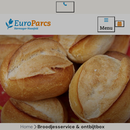
Contact
Menu
Home
Broodjesservice & ontbijtbox