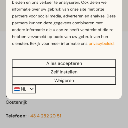
bieden en ons verkeer te analyseren. Ook delen we
verfrissend drankenpakket die gereed staat in uw
informatie over uw gebruik van onze site met onze
woning, deze boekt u
hier
partners voor social media, adverteren en analyse. Deze
partners kunnen deze gegevens combineren met
andere informatie die u aan ze heeft verstrekt of die ze
hebben verzameld op basis van uw gebruik van hun
diensten. Bekijk voor meer informatie ons
privacybeleid
.
Veilig betalen
Alles accepteren
Zelf instellen
EuroParcs Hermagor-Nassfeld
Weigeren
Obervellach 15
NL
9620 Obervellach
Oostenrijk
Telefoon:
+43 4 282 20 51