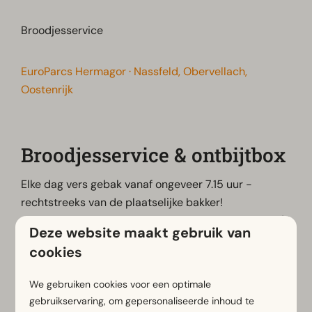
Broodjesservice
EuroParcs Hermagor · Nassfeld, Obervellach,
Oostenrijk
Broodjesservice & ontbijtbox
Elke dag vers gebak vanaf ongeveer 7.15 uur -
rechtstreeks van de plaatselijke bakker!
Je kunt elke ochtend vers gebak afhalen in onze 24/7
Deze website maakt gebruik van
minishop - bestel hier je gebak voor de volgende
cookies
dag uiterlijk om 16:00 uur:
Recreatheek
Je kunt je bestelling vanaf ongeveer 07:15 uur
We gebruiken cookies voor een optimale
afhalen in de 24/7 Mini-Shop en daar direct betalen.
gebruikservaring, om gepersonaliseerde inhoud te
Liever een compleet verzorgd ontbijt, of een