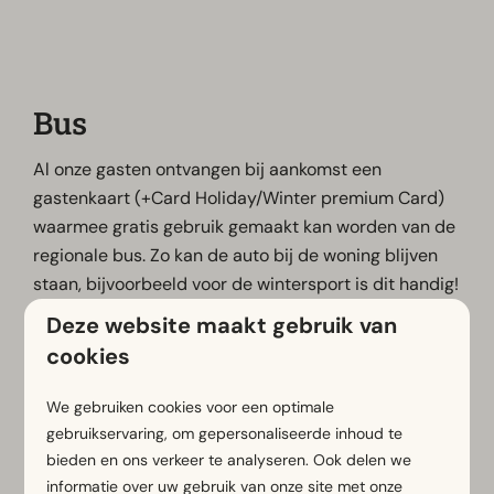
Bus
Al onze gasten ontvangen bij aankomst een
gastenkaart (+Card Holiday/Winter premium Card)
waarmee gratis gebruik gemaakt kan worden van de
regionale bus. Zo kan de auto bij de woning blijven
staan, bijvoorbeeld voor de wintersport is dit handig!
De bushalte van Nassfeld bevindt zich direct voor
Deze website maakt gebruik van
het vakantiepark. Het is ongeveer 20 minuten rijden
cookies
naar de skipistes. Meer informatie over de bustijden
is online te vinden of bij de receptie beschikbaar.
We gebruiken cookies voor een optimale
gebruikservaring, om gepersonaliseerde inhoud te
bieden en ons verkeer te analyseren. Ook delen we
Meer reisinformatie
informatie over uw gebruik van onze site met onze