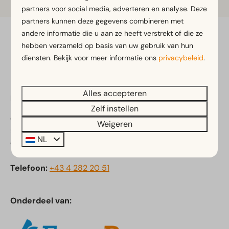
partners voor social media, adverteren en analyse. Deze
partners kunnen deze gegevens combineren met
andere informatie die u aan ze heeft verstrekt of die ze
Veilig betalen
hebben verzameld op basis van uw gebruik van hun
diensten. Bekijk voor meer informatie ons
privacybeleid
.
Alles accepteren
EuroParcs Hermagor-Nassfeld
Zelf instellen
Obervellach 15
Weigeren
9620 Obervellach
NL
Oostenrijk
Telefoon:
+43 4 282 20 51
Onderdeel van: