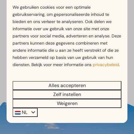
3 nachten
6
2
We gebruiken cookies voor een optimale
2 personen
gebruikservaring, om gepersonaliseerde inhoud te
Kampeerplaats met uitzicht op
bieden en ons verkeer te analyseren. Ook delen we
de Alpen
informatie over uw gebruik van onze site met onze
Stroomaansluiting nabij
partners voor social media, adverteren en analyse. Deze
partners kunnen deze gegevens combineren met
Bekijken
andere informatie die u aan ze heeft verstrekt of die ze
hebben verzameld op basis van uw gebruik van hun
diensten. Bekijk voor meer informatie ons
privacybeleid
.
Meer resultaten (4)
Alles accepteren
Zelf instellen
Weigeren
NL