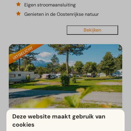
Eigen stroomaansluiting
Genieten in de Oostenrijkse natuur
Bekijken
UITGELICHT
Deze website maakt gebruik van
Kampeerplaats Standaard
Vanaf
€ 78
cookies
Kärnten, Hermagor