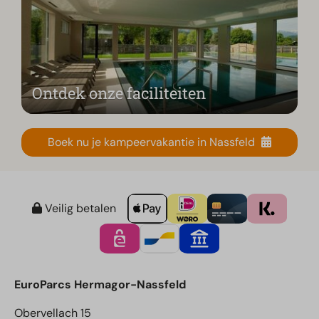
Ontdek onze faciliteiten
Boek nu je kampeervakantie in Nassfeld
Veilig betalen
EuroParcs Hermagor-Nassfeld
Obervellach 15