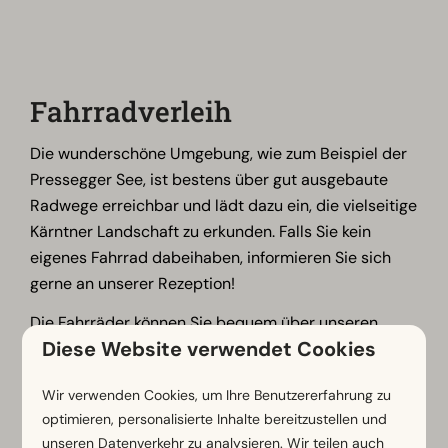
Fahrradverleih
Die wunderschöne Umgebung, wie zum Beispiel der
Pressegger See, ist bestens über gut ausgebaute
Radwege erreichbar und lädt dazu ein, die vielseitige
Kärntner Landschaft zu erkunden. Falls Sie kein
eigenes Fahrrad dabeihaben, informieren Sie sich
gerne an unserer Rezeption!
Die Fahrräder können Sie bequem über unseren
Diese Website verwendet Cookies
Partner
Alpe Adria Sports
ausleihen. Kontaktieren Sie
das Team einfach unter der Telefonnummer +43
Wir verwenden Cookies, um Ihre Benutzererfahrung zu
4285 8247, um Ihr Rad zu reservieren.
optimieren, personalisierte Inhalte bereitzustellen und
Neben dem Fahrradverleih bietet Alpe Adria Sports
unseren Datenverkehr zu analysieren. Wir teilen auch