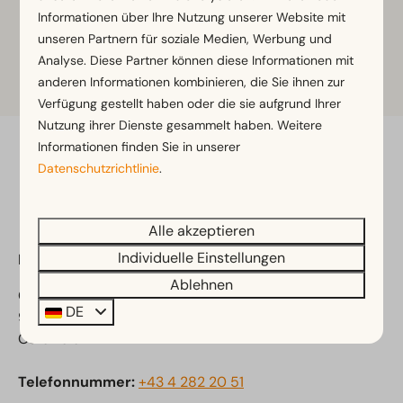
auch spannende Aktivitäten wie River-Tubing und
Informationen über Ihre Nutzung unserer Website mit
Mountain-Carts an. Weitere Informationen finden Sie
unseren Partnern für soziale Medien, Werbung und
Analyse. Diese Partner können diese Informationen mit
auf deren Website.
anderen Informationen kombinieren, die Sie ihnen zur
Verfügung gestellt haben oder die sie aufgrund Ihrer
Nutzung ihrer Dienste gesammelt haben. Weitere
Informationen finden Sie in unserer
Sicher bezahlen
Datenschutzrichtlinie
.
Alle akzeptieren
Individuelle Einstellungen
EuroParcs Hermagor-Nassfeld
Ablehnen
Obervellach 15
DE
9620 Obervellach
Österreich
Telefonnummer:
+43 4 282 20 51