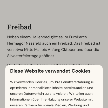
Freibad
Neben einem Hallenbad gibt es im EuroParcs
Hermagor Nassfeld auch ein Freibad. Das Freibad ist
von etwa Mitte Mai bis Anfang Oktober und über die
Silvesterfeiertage geöffnet.
Die Nutzung des Hallen- und des Freibades ist für
Diese Website verwendet Cookies
Gäste unseres Ferienparks kostenlos. (Ausnahme:
Bei Buchungen mit ACSI-Card ist der Zugang zum
Wir verwenden Cookies, um Ihre Benutzererfahrung zu
gesamten AlpinSPA nicht inbegriffen)
optimieren, personalisierte Inhalte bereitzustellen und
unseren Datenverkehr zu analysieren. Wir teilen auch
Informationen über Ihre Nutzung unserer Website mit
Schau dir hier die
Öffnungszeiten
an.
unseren Partnern für soziale Medien, Werbung und