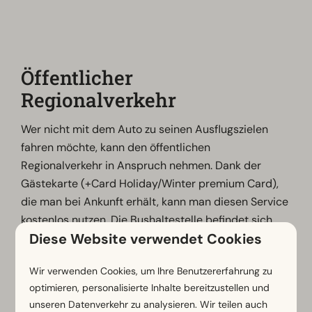
Öffentlicher
Regionalverkehr
Wer nicht mit dem Auto zu seinen Ausflugszielen
fahren möchte, kann den öffentlichen
Regionalverkehr in Anspruch nehmen. Dank der
Gästekarte (+Card Holiday/Winter premium Card),
die man bei Ankunft erhält, kann man diesen Service
kostenlos nutzen. Die Bushaltestelle befindet sich
Diese Website verwendet Cookies
unmittelbar vor dem Ferienpark und bringt
Fahrgäste zum Nassfeld, wo man sich sportlich
Wir verwenden Cookies, um Ihre Benutzererfahrung zu
austoben kann. Bis zu den Skipisten sind es ca. 20
optimieren, personalisierte Inhalte bereitzustellen und
Minuten Fahrt. Informationen zum Fahrplan gibt es
unseren Datenverkehr zu analysieren. Wir teilen auch
online oder an der Rezeption.