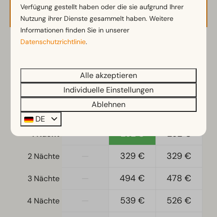
Verfügbarkeit und Preis
Geschirrspüler
Verfügung gestellt haben oder die sie aufgrund Ihrer
Nutzung ihrer Dienste gesammelt haben. Weitere
Wasserkocher
Informationen finden Sie in unserer
Datenschutzrichtlinie
.
Schlafzimmer
2 Gäste
Einzelbettdecken und Kissen
Doppelschlafsofa: 1
Alle akzeptieren
Mi
09-09-2026
Do
10-09-2026
Doppelbetten: 1
Individuelle Einstellungen
Wohn-Schlafzimmer
Ablehnen
Di
Mi
Do
8 Sep
9 Sep
10 Sep
DE
Wohnzimmer
—
292 €
292 €
1 Nacht
Fernseher
—
329 €
329 €
2 Nächte
—
494 €
478 €
3 Nächte
—
539 €
526 €
4 Nächte