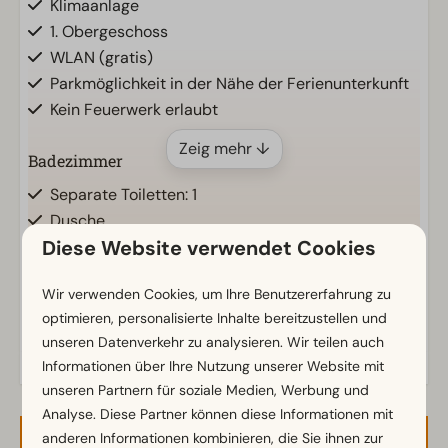
Klimaanlage
1. Obergeschoss
WLAN (gratis)
Parkmöglichkeit in der Nähe der Ferienunterkunft
Kein Feuerwerk erlaubt
Zeig mehr ↓
Badezimmer
Separate Toiletten: 1
Dusche
Diese Website verwendet Cookies
Badewanne
Wir verwenden Cookies, um Ihre Benutzererfahrung zu
Küche
Energielabel(s)
optimieren, personalisierte Inhalte bereitzustellen und
Einbauküche
unseren Datenverkehr zu analysieren. Wir teilen auch
Kühl-/Gefrierkombination
Informationen über Ihre Nutzung unserer Website mit
Mikrowelle
unseren Partnern für soziale Medien, Werbung und
Nespresso-Maschine
Analyse. Diese Partner können diese Informationen mit
Backofen
anderen Informationen kombinieren, die Sie ihnen zur