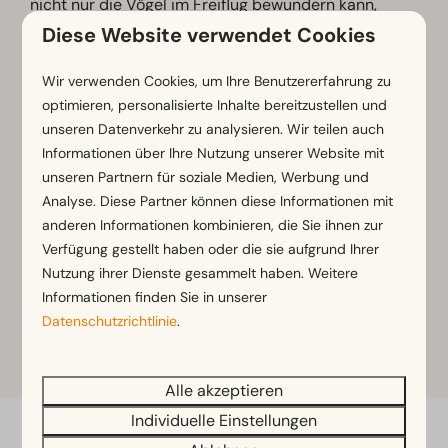
nicht nur die Vögel im Freiflug bewundern kann,
sondern vor allem viel Wissenswertes über
Diese Website verwendet Cookies
Greifvögel erfährt.
Wir verwenden Cookies, um Ihre Benutzererfahrung zu
Abgesehen von der Burg gibt es wunderschöne
optimieren, personalisierte Inhalte bereitzustellen und
Wege für einen langen Spaziergang am
Affenberg
.
unseren Datenverkehr zu analysieren. Wir teilen auch
Dieser Name kommt nicht von ungefähr: Hier
Informationen über Ihre Nutzung unserer Website mit
befindet sich Österreichs größtes Freigehege für
unseren Partnern für soziale Medien, Werbung und
Affen. Da der Affenberg ein semi-freier Zoo ist, sind
Analyse. Diese Partner können diese Informationen mit
die 160 Affen zwar von einem Gehege umzäunt,
anderen Informationen kombinieren, die Sie ihnen zur
Verfügung gestellt haben oder die sie aufgrund Ihrer
jedoch ist ihr Areal knapp 40.000 m² groß und fast
Nutzung ihrer Dienste gesammelt haben. Weitere
durchgehend bewaldet.
Informationen finden Sie in unserer
Datenschutzrichtlinie
.
Mehr Information
Alle akzeptieren
Individuelle Einstellungen