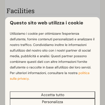
Facilities
Generale
Questo sito web utilizza i cookie
Wi-Fi
Fuochi d'artificio gratuiti
Utilizziamo i cookie per ottimizzare l'esperienza
dell'utente, fornire contenuti personalizzati e analizzare il
nostro traffico. Condividiamo inoltre le informazioni
Piazzola
sull'utilizzo del nostro sito con i nostri partner di social
Servizi igienici privati
media, pubblicità e analisi. Questi partner possono
Collegamento CAI
combinare questi dati con altre informazioni fornite
Allacciamento all'acqua
dall'utente o raccolte in base all'utilizzo dei loro servizi.
Punto d'acqua proprio
Per ulteriori informazioni, consultare la nostra
politica
Elettricità in ampere: 8
sulla privacy
.
Energielabel(s)
Accetta tutto
Personalizza