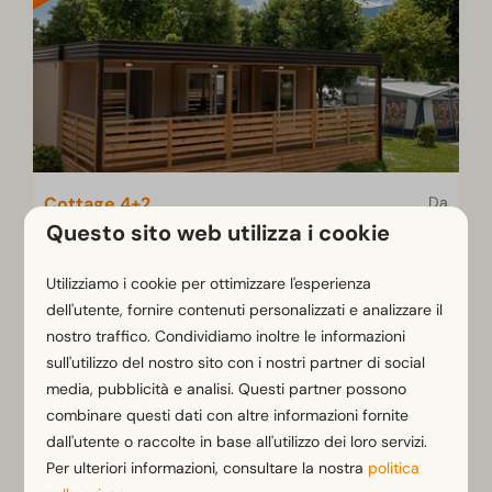
Cottage 4+2
Da
469 €
Questo sito web utilizza i cookie
Kärnten, Hermagor
402 €
6
2
2
Utilizziamo i cookie per ottimizzare l'esperienza
3 notti
dell'utente, fornire contenuti personalizzati e analizzare il
2 persone
Cottage accogliente con aria
nostro traffico. Condividiamo inoltre le informazioni
condizionata
sull'utilizzo del nostro sito con i nostri partner di social
Molto adatto alle famiglie
media, pubblicità e analisi. Questi partner possono
combinare questi dati con altre informazioni fornite
Terrazza con mobili da giardino
dall'utente o raccolte in base all'utilizzo dei loro servizi.
Per ulteriori informazioni, consultare la nostra
politica
Visualizza