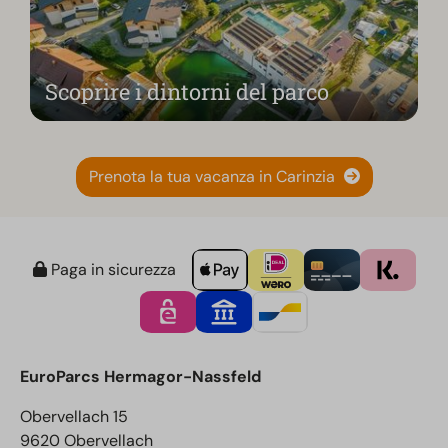
Scoprire i dintorni del parco
Prenota la tua vacanza in Carinzia
Paga in sicurezza
EuroParcs Hermagor-Nassfeld
Obervellach 15
9620 Obervellach