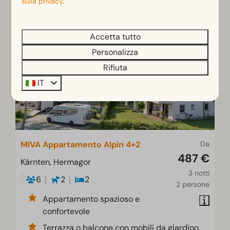
sulla privacy
.
IN EVIDENZA
Accetta tutto
Personalizza
Rifiuta
IT
MIVA Appartamento Alpin 4+2
Da
487 €
Kärnten, Hermagor
3 notti
6
2
2
2 persone
Appartamento spazioso e
confortevole
Terrazza o balcone con mobili da giardino