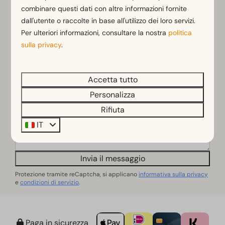
combinare questi dati con altre informazioni fornite
Cognome
dall'utente o raccolte in base all'utilizzo dei loro servizi.
Per ulteriori informazioni, consultare la nostra
politica
sulla privacy
.
Indirizzo e-mail
Numero di telefono
Accetta tutto
Personalizza
Domande o commenti
Rifiuta
IT
Invia il messaggio
Protezione tramite reCaptcha, si applicano
informativa sulla privacy
e
condizioni di servizio
.
Paga in sicurezza