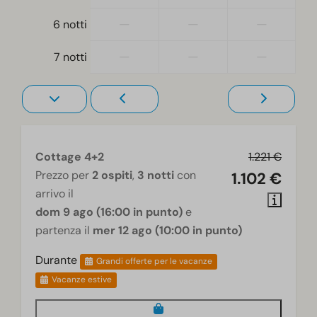
Soggiorno
—
—
—
6 notti
TV a schermo piatto
—
—
—
7 notti
Cottage 4+2
1.221 €
Prezzo per
2 ospiti
,
3 notti
con
1.102 €
arrivo il
dom 9 ago (16:00 in punto)
e
partenza il
mer 12 ago (10:00 in punto)
Durante
Grandi offerte per le vacanze
Vacanze estive