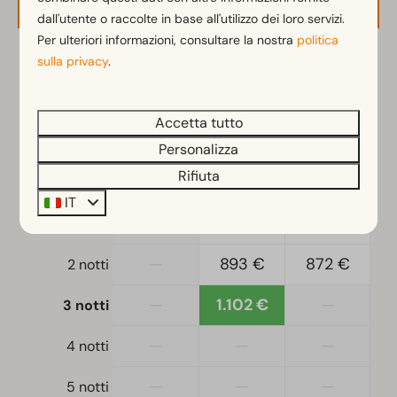
dall'utente o raccolte in base all'utilizzo dei loro servizi.
Microonde
Per ulteriori informazioni, consultare la nostra
politica
Macchina Nespresso
sulla privacy
.
Lavastoviglie
2 ospiti
Bollitore
Accetta tutto
do
09-08-2026
me
12-08-2026
Camera da letto
Personalizza
Letto singolo: 2
sab
dom
lun
Rifiuta
Piumini e cuscini singoli
8 ago
9 ago
10 ago
IT
Camera/e da letto al piano inferiore: 2
—
797 €
778 €
1 notte
Divano letto: 1
Letto matrimoniale: 1
—
893 €
872 €
2 notti
Soggiorno-camera da letto
—
1.102 €
—
3 notti
Accesso
—
—
—
4 notti
Fasi della sistemazione
—
—
—
5 notti