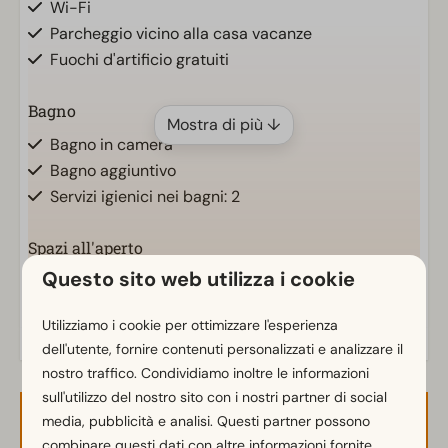
Wi-Fi
Parcheggio vicino alla casa vacanze
Fuochi d'artificio gratuiti
Bagno
Mostra di più ↓
Bagno in camera
Bagno aggiuntivo
Servizi igienici nei bagni: 2
Spazi all'aperto
Questo sito web utilizza i cookie
Giardino
Energielabel(s)
Mobili da giardino
Utilizziamo i cookie per ottimizzare l'esperienza
Veranda
dell'utente, fornire contenuti personalizzati e analizzare il
nostro traffico. Condividiamo inoltre le informazioni
Cucina
sull'utilizzo del nostro sito con i nostri partner di social
Angolo cottura
media, pubblicità e analisi. Questi partner possono
Disponibilità e prezzo
Frigorifero/congelatore
combinare questi dati con altre informazioni fornite