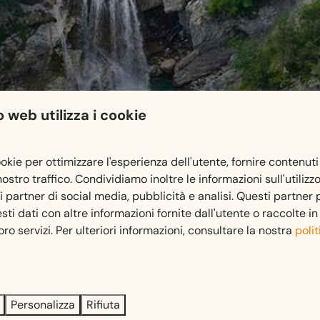
 web utilizza i cookie
ookie per ottimizzare l'esperienza dell'utente, fornire contenuti
 nostro traffico. Condividiamo inoltre le informazioni sull'utilizz
ri partner di social media, pubblicità e analisi. Questi partner
i dati con altre informazioni fornite dall'utente o raccolte i
to strada tra le rocce delle Alpi Carniche, creando lentamente
 loro servizi. Per ulteriori informazioni, consultare la nostra
polit
occiose sono il risultato di questo processo. In quest'area si 
m un'esperienza naturale spettacolare.
Personalizza
Rifiuta