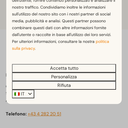
dell'utente, fornire contenuti personalizzati e analizzare il
Snowpark offre numerosi kicker, box e rail per tutti i
nostro traffico. Condividiamo inoltre le informazioni
livelli.
sull'utilizzo del nostro sito con i nostri partner di social
media, pubblicità e analisi. Questi partner possono
combinare questi dati con altre informazioni fornite
dall'utente o raccolte in base all'utilizzo dei loro servizi.
Per ulteriori informazioni, consultare la nostra
politica
Paga in sicurezza
sulla privacy
.
Accetta tutto
EuroParcs Hermagor-Nassfeld
Personalizza
Rifiuta
Obervellach 15
9620 Obervellach
IT
Austria
Telefono:
+43 4 282 20 51