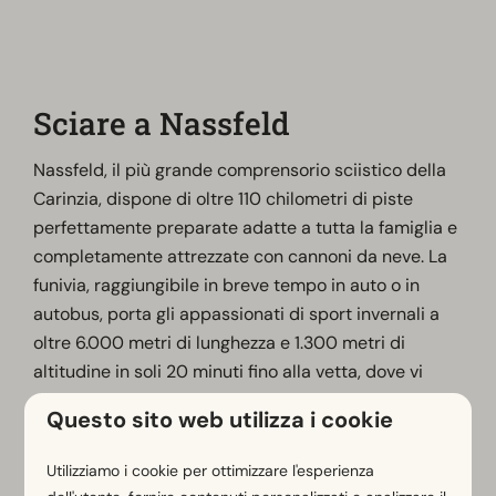
Sciare a Nassfeld
Nassfeld, il più grande comprensorio sciistico della
Carinzia, dispone di oltre 110 chilometri di piste
perfettamente preparate adatte a tutta la famiglia e
completamente attrezzate con cannoni da neve. La
funivia, raggiungibile in breve tempo in auto o in
autobus, porta gli appassionati di sport invernali a
oltre 6.000 metri di lunghezza e 1.300 metri di
altitudine in soli 20 minuti fino alla vetta, dove vi
attendono viste panoramiche mozzafiato sulle Alpi
Questo sito web utilizza i cookie
Giulie, sul Mangart italiano e sul resto del
comprensorio sciistico. Naturalmente non mancano
Utilizziamo i cookie per ottimizzare l'esperienza
le opportunità per gli snowboarder: il Nassfeld