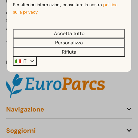
EuroParcs Hermagor-Nassfeld
Per ulteriori informazioni, consultare la nostra
politica
sulla privacy
.
Obervellach 15
9620 Obervellach
Austria
Accetta tutto
Personalizza
Telefono:
+43 4 282 20 51
Rifiuta
IT
Parte di:
Navigazione
Soggiorni