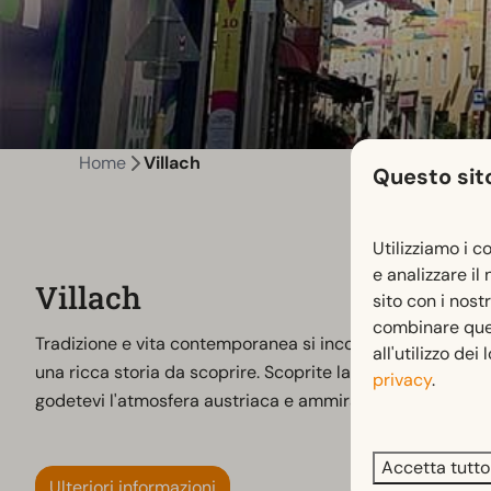
Home
Villach
Questo sito
Utilizziamo i c
e analizzare il
Villach
sito con i nost
combinare quest
Tradizione e vita contemporanea si incontrano nella città 
all'utilizzo dei
una ricca storia da scoprire. Scoprite la cultura locale e 
privacy
.
godetevi l'atmosfera austriaca e ammirate i colorati edific
Accetta tutto
Ulteriori informazioni