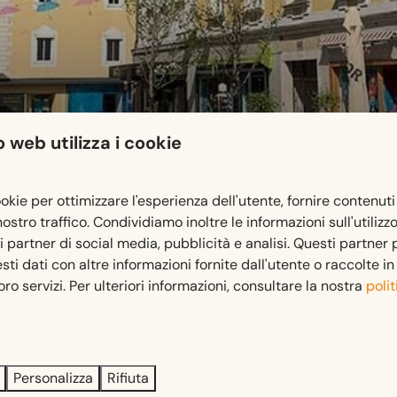
 web utilizza i cookie
ookie per ottimizzare l'esperienza dell'utente, fornire contenuti
 nostro traffico. Condividiamo inoltre le informazioni sull'utilizz
ri partner di social media, pubblicità e analisi. Questi partner
i dati con altre informazioni fornite dall'utente o raccolte i
carinziana di Villach. La natura incontaminata e la vivace vita
 loro servizi. Per ulteriori informazioni, consultare la nostra
polit
assaggiate le specialità culinarie della Carinzia. Fate delle be
i storici.
Personalizza
Rifiuta