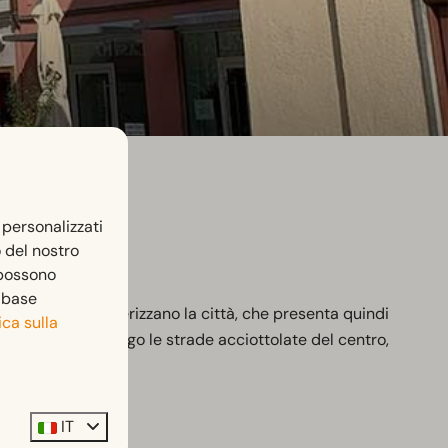
 personalizzati
o del nostro
 possono
n base
 cittadina caratterizzano la città, che presenta quindi
ica sulla
lle passeggiate lungo le strade acciottolate del centro,
IT