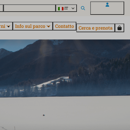
o
Informazioni su EuroParcs
IT
Il mio EuroParcs
rni
Info sul parco
Contatto
Cerca e prenota