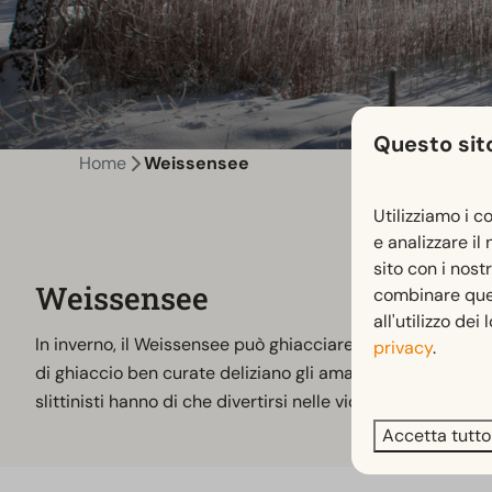
Questo sito
Home
Weissensee
Utilizziamo i c
e analizzare il
sito con i nost
Weissensee
combinare quest
all'utilizzo dei
In inverno, il Weissensee può ghiacciare e formare la più 
privacy
.
di ghiaccio ben curate deliziano gli amanti del pattinaggio 
slittinisti hanno di che divertirsi nelle vicinanze. In brev
Accetta tutto