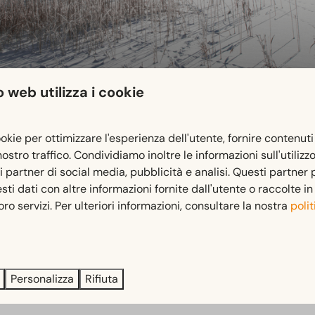
 web utilizza i cookie
ookie per ottimizzare l'esperienza dell'utente, fornire contenuti
 nostro traffico. Condividiamo inoltre le informazioni sull'utilizz
ri partner di social media, pubblicità e analisi. Questi partner
i dati con altre informazioni fornite dall'utente o raccolte i
 loro servizi. Per ulteriori informazioni, consultare la nostra
polit
grande superficie di ghiaccio naturale chiusa d'Europa, con i s
e dell'hockey su ghiaccio (amatoriale). Intorno al lago ci sono p
e: Weissensee e i suoi dintorni meritano una visita.
Personalizza
Rifiuta