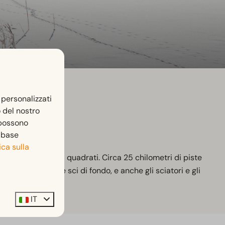
 personalizzati
o del nostro
 possono
n base
ica sulla
uoi 6,5 chilometri quadrati. Circa 25 chilometri di piste
iste per slitte e sci di fondo, e anche gli sciatori e gli
IT