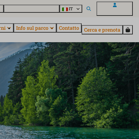
o
Informazioni su EuroParcs
IT
Il mio EuroParcs
rni
Info sul parco
Contatto
Cerca e prenota