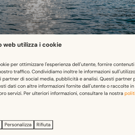
 web utilizza i cookie
ookie per ottimizzare l'esperienza dell'utente, fornire contenuti
 nostro traffico. Condividiamo inoltre le informazioni sull'utilizz
ri partner di social media, pubblicità e analisi. Questi partner
i dati con altre informazioni fornite dall'utente o raccolte i
 loro servizi. Per ulteriori informazioni, consultare la nostra
polit
stupirsi: è il lago più pulito della Carinzia e ci sono innumer
 Insomma, un luogo dove rilassarsi e divertirsi!
Personalizza
Rifiuta