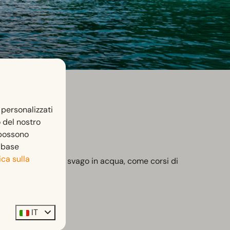
 personalizzati
o del nostro
 possono
n base
ica sulla
evoli possibilità di svago in acqua, come corsi di
IT