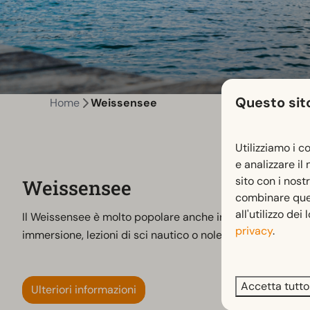
Questo sito
Home
Weissensee
Utilizziamo i c
e analizzare il
sito con i nost
Weissensee
combinare quest
all'utilizzo dei
Il Weissensee è molto popolare anche in estate. Non c'è da 
privacy
.
immersione, lezioni di sci nautico o noleggio di motoscafi.
Accetta tutto
Ulteriori informazioni