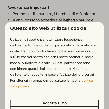
Avvertenze importanti
• Per motivi di sicurezza, i bambini di età inferiore
ai 14 anni possono accedere al laghetto naturale
solo se accompagnati e sotto la supervisione di un
Questo sito web utilizza i cookie
accompagnatore maggiorenne.
• Presso il laghetto naturale non è presente alcun
Utilizziamo i cookie per ottimizzare l'esperienza
bagnino. I genitori o gli accompagnatori sono
dell'utente, fornire contenuti personalizzati e analizzare il
nostro traffico. Condividiamo inoltre le informazioni
responsabili della sorveglianza dei propri bambini.
sull'utilizzo del nostro sito con i nostri partner di social
• Per le prenotazioni effettuate con la ACSI-Card,
media, pubblicità e analisi. Questi partner possono
l’ingresso all’intero AlpinSPA (piscina coperta,
combinare questi dati con altre informazioni fornite
piscina all’aperto, sauna e laghetto naturale) non è
dall'utente o raccolte in base all'utilizzo dei loro servizi.
incluso nel pacchetto di servizi.
Per ulteriori informazioni, consultare la nostra
politica
sulla privacy
.
Accetta tutto
Verificate
gli orari di apertura
qui.