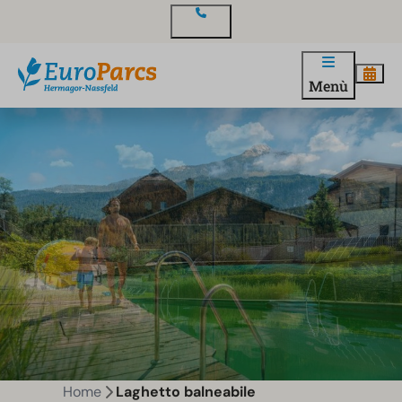
Contatto
Menù
Home
Laghetto balneabile