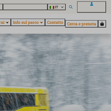
o
Informazioni su EuroParcs
IT
Il mio EuroParcs
rni
Info sul parco
Contatto
Cerca e prenota