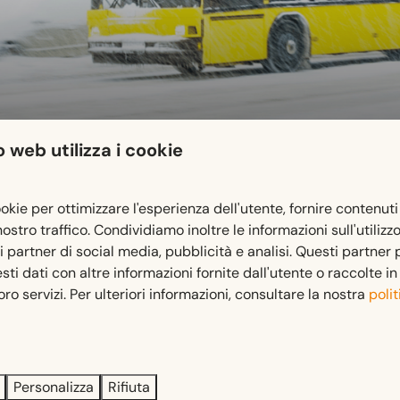
 web utilizza i cookie
ookie per ottimizzare l'esperienza dell'utente, fornire contenuti
 nostro traffico. Condividiamo inoltre le informazioni sull'utilizz
ri partner di social media, pubblicità e analisi. Questi partner
i dati con altre informazioni fornite dall'utente o raccolte i
 principale, e conduce al vicino comprensorio sciistico di Nass
 loro servizi. Per ulteriori informazioni, consultare la nostra
polit
ermagor - Tröpolach - Kirchbach - Dellach - Kötschach-Mauth
Personalizza
Rifiuta