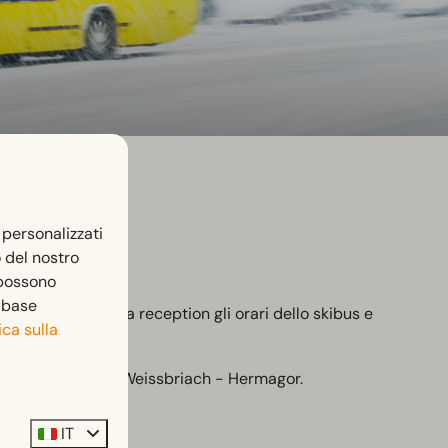
 personalizzati
o del nostro
 possono
n base
feld. Chiedete alla reception gli orari dello skibus e
ica sulla
en e Weissensee - Weissbriach - Hermagor.
IT