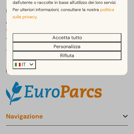
dall'utente o raccolte in base all'utilizzo dei loro servizi.
Per ulteriori informazioni, consultare la nostra
politica
EuroParcs Hermagor-Nassfeld
sulla privacy
.
Obervellach 15
9620 Obervellach
Austria
Accetta tutto
Personalizza
Telefono:
+43 4 282 20 51
Rifiuta
IT
Parte di:
Navigazione