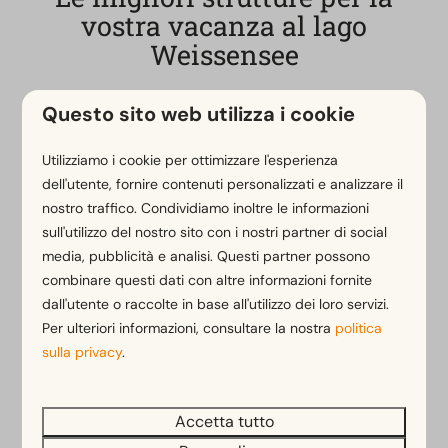
vostra vacanza al lago
Weissensee
Non annoiatevi nemmeno per un momento durante il
Questo sito web utilizza i cookie
vostro soggiorno nel nostro campeggio al
Weissensee. Godetevi la piscina interna riscaldata,
Utilizziamo i cookie per ottimizzare l'esperienza
la rinfrescante piscina all'aperto, la zona sauna o il
dell'utente, fornire contenuti personalizzati e analizzare il
nostro
laghetto naturale
. Per i bambini, l'area
nostro traffico. Condividiamo inoltre le informazioni
giochi, il parco giochi e lo zoo offrono un
sull'utilizzo del nostro sito con i nostri partner di social
divertimento senza fine. Durante i periodi di vacanza,
media, pubblicità e analisi. Questi partner possono
il nostro
team di animazione
offre il miglior
combinare questi dati con altre informazioni fornite
dall'utente o raccolte in base all'utilizzo dei loro servizi.
intrattenimento. Concedetevi le delizie culinarie del
Per ulteriori informazioni, consultare la nostra
politica
nostro ristorante o usufruite del pratico servizio di
sulla privacy
.
panini. Per scoprire l'idilliaca campagna, basta
noleggiare una bicicletta presso il nostro servizio di
noleggio.
Accetta tutto